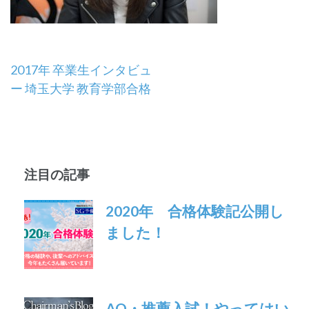
投
2017年 卒業生インタビュ
ー 埼玉大学 教育学部合格
稿
ナ
ビ
注目の記事
ゲ
ー
2020年 合格体験記公開し
ました！
シ
ョ
ン
AO・推薦入試！やってはい