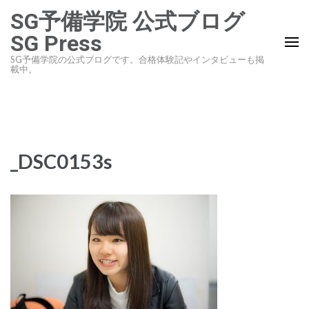
コ
SG予備学院 公式ブログ
ン
SG Press
テ
SG予備学院の公式ブログです。合格体験記やインタビューも掲
ン
載中。
ツ
へ
ス
キ
_DSC0153s
ッ
プ
(Enter
を
押
す)