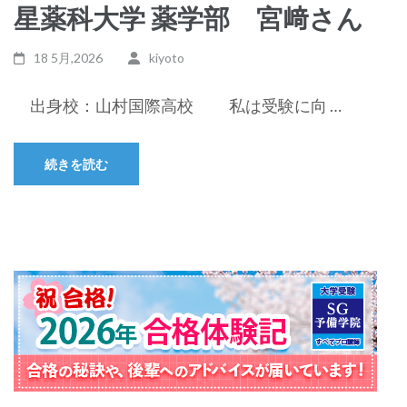
星薬科大学 薬学部 宮﨑さん
18 5月,2026
kiyoto
出身校：山村国際高校 私は受験に向 …
続きを読む