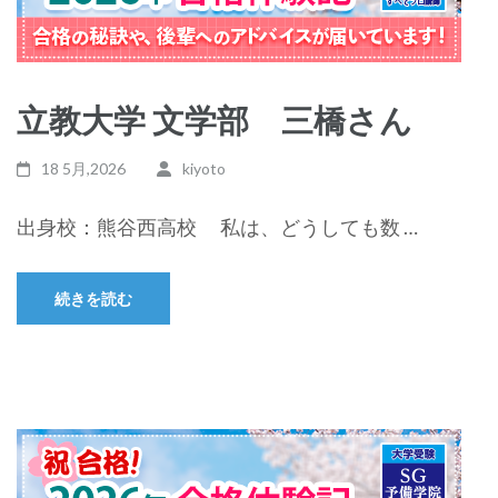
立教大学 文学部 三橋さん
18 5月,2026
kiyoto
出身校：熊谷西高校 私は、どうしても数 …
続きを読む