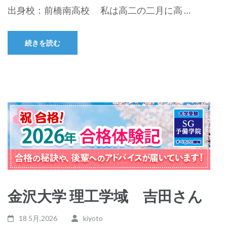
出身校：前橋南高校 私は高二の二月に高 …
続きを読む
金沢大学 理工学域 吉田さん
18 5月,2026
kiyoto