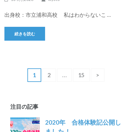
出身校：市立浦和高校 私はわからないこ …
続きを読む
投
固
固
固
1
2
…
15
>
定
定
定
稿
ペ
ペ
ペ
ナ
ー
ー
ー
注目の記事
ビ
ジ
ジ
ジ
ゲ
2020年 合格体験記公開し
ました！