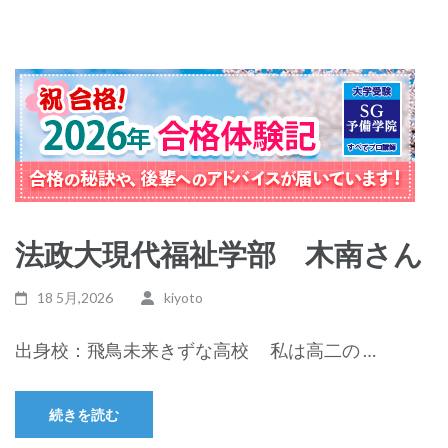
法政大現代福祉学部 木南さん
18 5月,2026
kiyoto
出身校：飛鳥未来きずな高校 私は高二の …
続きを読む