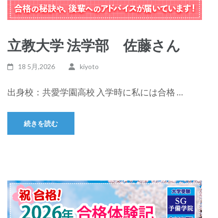
立教大学 法学部 佐藤さん
18 5月,2026
kiyoto
出身校：共愛学園高校 入学時に私には合格 …
続きを読む