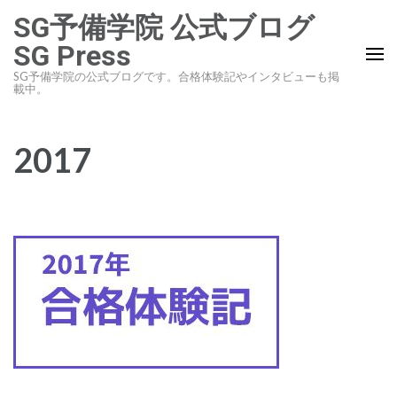
コ
SG予備学院 公式ブログ
ン
SG Press
テ
SG予備学院の公式ブログです。合格体験記やインタビューも掲
ン
載中。
ツ
へ
2017
ス
キ
ッ
プ
(Enter
を
押
す)