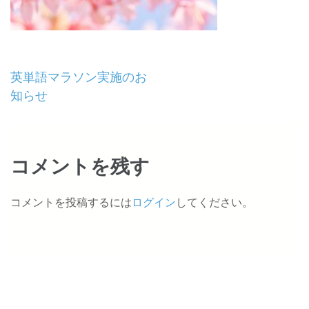
投
英単語マラソン実施のお
知らせ
稿
ナ
ビ
コメントを残す
ゲ
コメントを投稿するには
ログイン
してください。
ー
シ
ョ
ン