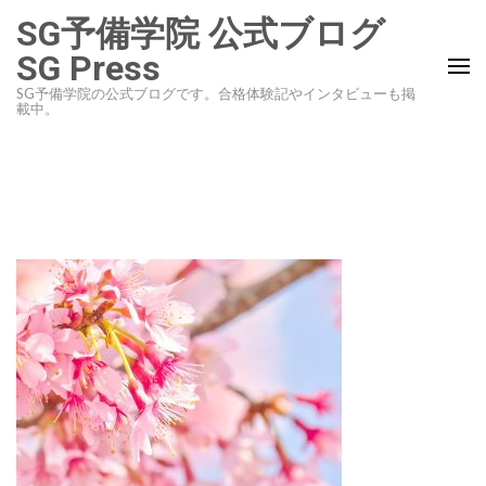
コ
SG予備学院 公式ブログ
ン
SG Press
テ
SG予備学院の公式ブログです。合格体験記やインタビューも掲
ン
載中。
ツ
へ
ス
キ
ッ
プ
(Enter
を
押
す)