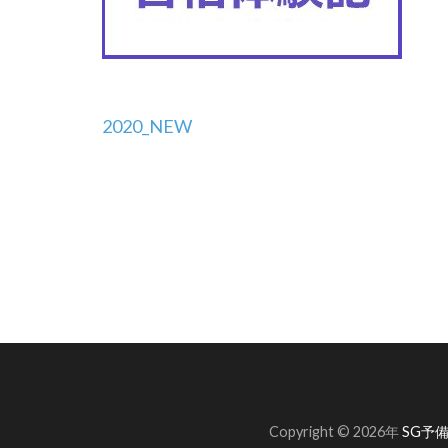
投
2020_NEW
稿
ナ
ビ
ゲ
ー
シ
ョ
Copyright © 2026年
SG予備