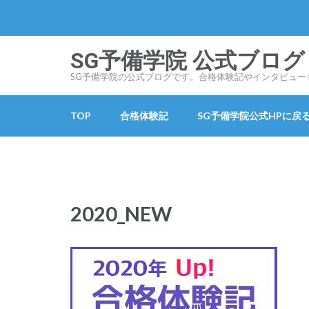
コ
ン
テ
SG予備学院 公式ブログ SG
ン
SG予備学院の公式ブログです。合格体験記やインタビュー
ツ
へ
TOP
合格体験記
SG予備学院公式HPに戻
ス
キ
ッ
プ
(Enter
2020_NEW
を
押
す)