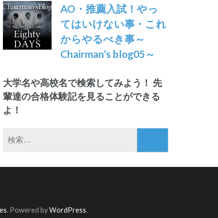
AO・推薦入試！やっ
てはいけない事・これ
からやるべき事～
Chairman’s blog05～
大学名や高校名で検索してみよう！ 先
輩達の合格体験記を見ることができる
よ！
検
索:
es
. Powered by
WordPress
.