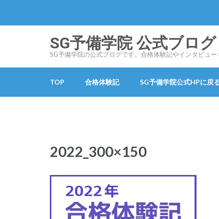
コ
ン
テ
SG予備学院 公式ブログ SG
ン
SG予備学院の公式ブログです。合格体験記やインタビュー
ツ
へ
TOP
合格体験記
SG予備学院公式HPに戻
ス
キ
ッ
プ
(Enter
2022_300×150
を
押
す)