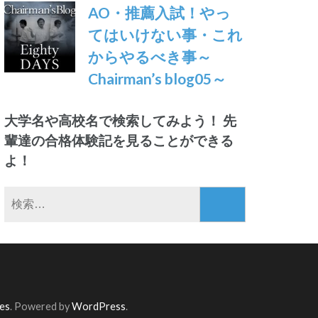
AO・推薦入試！やっ
てはいけない事・これ
からやるべき事～
Chairman’s blog05～
大学名や高校名で検索してみよう！ 先
輩達の合格体験記を見ることができる
よ！
検
索:
es
. Powered by
WordPress
.