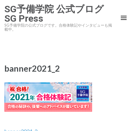
コ
SG予備学院 公式ブログ
ン
SG Press
テ
SG予備学院の公式ブログです。合格体験記やインタビューも掲
ン
載中。
ツ
へ
ス
キ
banner2021_2
ッ
プ
(Enter
を
押
す)