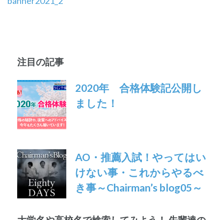
投
banner2021_2
稿
ナ
ビ
注目の記事
ゲ
2020年 合格体験記公開し
ー
ました！
シ
ョ
AO・推薦入試！やってはい
ン
けない事・これからやるべ
き事～Chairman’s blog05～
大学名や高校名で検索してみよう！ 先輩達の