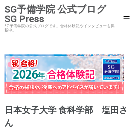
コ
SG予備学院 公式ブログ
ン
SG Press
テ
SG予備学院の公式ブログです。合格体験記やインタビューも掲
ン
載中。
ツ
へ
ス
キ
ッ
プ
(Enter
を
押
日本女子大学 食科学部 塩田さ
す)
ん