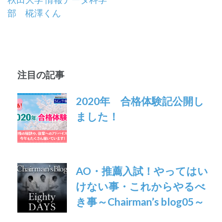
投
部 椛澤くん
稿
ナ
ビ
注目の記事
ゲ
ー
2020年 合格体験記公開し
ました！
シ
ョ
ン
AO・推薦入試！やってはい
けない事・これからやるべ
き事～Chairman’s blog05～