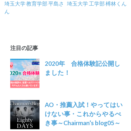
投
埼玉大学 教育学部 平島さ
埼玉大学 工学部 榑林くん
ん
稿
ナ
ビ
注目の記事
ゲ
ー
2020年 合格体験記公開し
ました！
シ
ョ
ン
AO・推薦入試！やってはい
けない事・これからやるべ
き事～Chairman’s blog05～