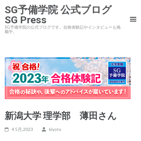
コ
SG予備学院 公式ブログ
ン
SG Press
テ
SG予備学院の公式ブログです。合格体験記やインタビューも掲
ン
載中。
ツ
へ
ス
キ
ッ
プ
(Enter
を
押
新潟大学 理学部 薄田さん
す)
4 5月,2023
kiyoto