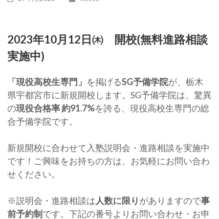
2023年10月12日㈭ 開校(無料進路相談
実施中)
「現役高校生専門」
を掲げる
SG予備学院
が、栃木
県宇都宮市に新規開校します。SG予備学院は、驚異
の
現役合格率 約91.7%
を誇る、現役高校生専門の総
合予備学院です。
新規開校に合わせて入塾説明会・進路相談を実施中
です！ご興味をお持ちの方は、お気軽にお問い合わ
せください。
※説明会・進路相談は
人数に限り
がありますので
事
前予約制
です。下記の番号よりお問い合わせ・お申