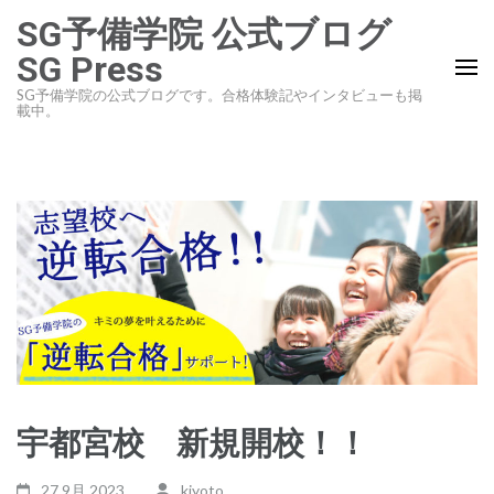
コ
SG予備学院 公式ブログ
ン
SG Press
テ
SG予備学院の公式ブログです。合格体験記やインタビューも掲
ン
載中。
ツ
へ
ス
キ
ッ
プ
(Enter
を
押
す)
宇都宮校 新規開校！！
27 9月,2023
kiyoto