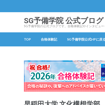
コ
ン
テ
SG予備学院 公式ブログ SG
ン
SG予備学院の公式ブログです。合格体験記やインタビュー
ツ
へ
TOP
合格体験記
SG予備学院公式HPに戻
ス
キ
ッ
プ
(Enter
を
押
す)
早稲田大学 文化構想学部