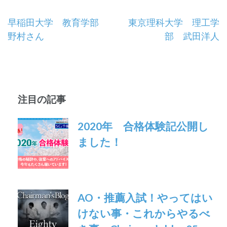
投
早稲田大学 教育学部
東京理科大学 理工学
野村さん
部 武田洋人
稿
ナ
ビ
注目の記事
ゲ
ー
2020年 合格体験記公開し
ました！
シ
ョ
ン
AO・推薦入試！やってはい
けない事・これからやるべ