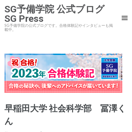
コ
SG予備学院 公式ブログ
ン
SG Press
テ
SG予備学院の公式ブログです。合格体験記やインタビューも掲
ン
載中。
ツ
へ
ス
キ
ッ
プ
(Enter
を
押
早稲田大学 社会科学部 冨澤く
す)
ん