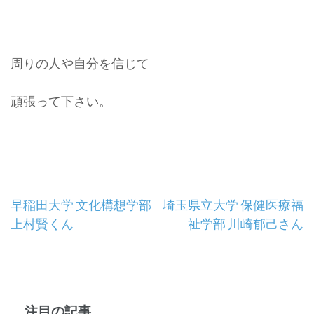
周りの人や自分を信じて
頑張って下さい。
投
早稲田大学 文化構想学部
埼玉県立大学 保健医療福
上村賢くん
祉学部 川崎郁己さん
稿
ナ
ビ
注目の記事