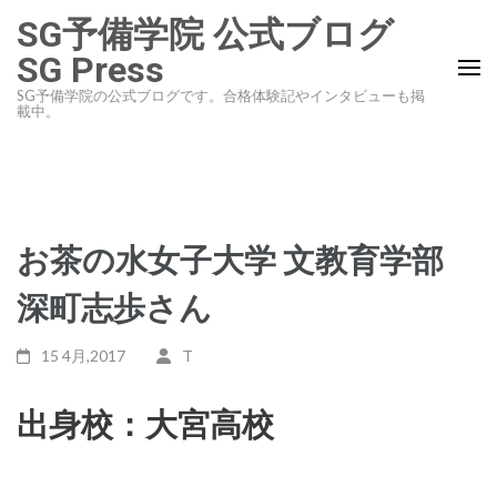
コ
SG予備学院 公式ブログ
ン
SG Press
テ
SG予備学院の公式ブログです。合格体験記やインタビューも掲
ン
載中。
ツ
へ
ス
キ
お茶の水女子大学 文教育学部
ッ
プ
深町志歩さん
(Enter
を
15 4月,2017
T
押
す)
出身校：大宮高校