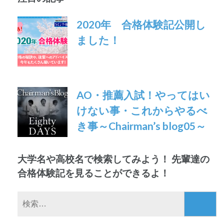
ゲ
ー
2020年 合格体験記公開し
ました！
シ
ョ
ン
AO・推薦入試！やってはい
けない事・これからやるべ
き事～Chairman’s blog05～
大学名や高校名で検索してみよう！ 先輩達の
合格体験記を見ることができるよ！
検
索: