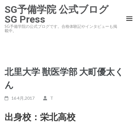
コ
SG予備学院 公式ブログ
ン
SG Press
テ
SG予備学院の公式ブログです。合格体験記やインタビューも掲
ン
載中。
ツ
へ
ス
キ
北里大学 獣医学部 大町優太く
ッ
プ
ん
(Enter
を
16 4月,2017
T
押
す)
出身校：栄北高校