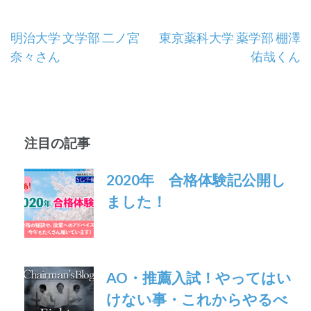
投
明治大学 文学部 二ノ宮
東京薬科大学 薬学部 棚澤
奈々さん
佑哉くん
稿
ナ
ビ
注目の記事
ゲ
ー
2020年 合格体験記公開し
ました！
シ
ョ
ン
AO・推薦入試！やってはい
けない事・これからやるべ