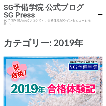
コ
SG予備学院 公式ブログ
ン
SG Press
テ
SG予備学院の公式ブログです。合格体験記やインタビューも掲
ン
載中。
ツ
へ
カテゴリー:
2019年
ス
キ
ッ
プ
(Enter
を
押
す)