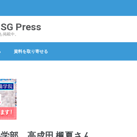
 Press
も掲載中。
る
資料を取り寄せる
学部 高成田 楓夏さん