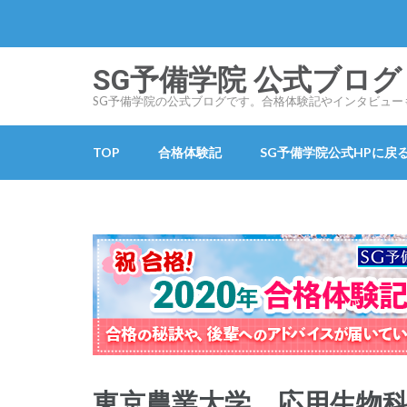
コ
ン
テ
SG予備学院 公式ブログ SG
ン
SG予備学院の公式ブログです。合格体験記やインタビュー
ツ
へ
TOP
合格体験記
SG予備学院公式HPに戻
ス
キ
ッ
プ
(Enter
を
押
す)
東京農業大学 応用生物科