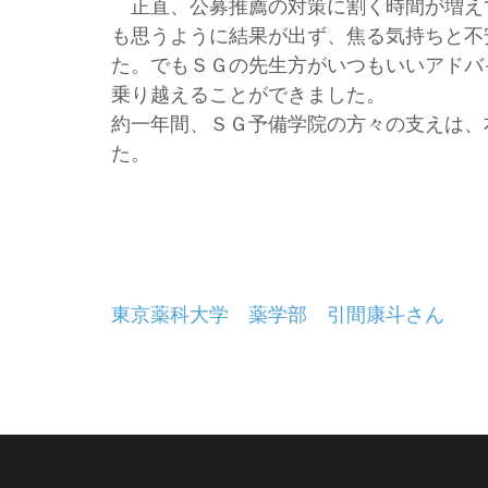
正直、公募推薦の対策に割く時間が増え
も思うように結果が出ず、焦る気持ちと不
た。でもＳＧの先生方がいつもいいアドバ
乗り越えることができました。
約一年間、ＳＧ予備学院の方々の支えは、
た。
投
東京薬科大学 薬学部 引間康斗さん
稿
ナ
ビ