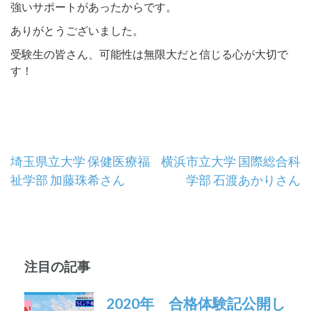
強いサポートがあったからです。
ありがとうございました。
受験生の皆さん、可能性は無限大だと信じる心が大切で
す！
投
埼玉県立大学 保健医療福
横浜市立大学 国際総合科
祉学部 加藤珠希さん
学部 石渡あかりさん
稿
ナ
ビ
注目の記事
ゲ
ー
2020年 合格体験記公開し