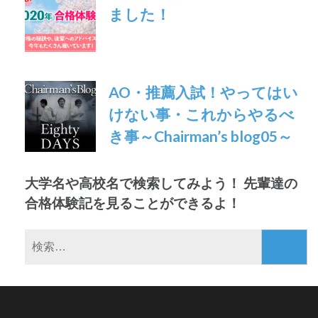
ました！
シ
ョ
ン
AO・推薦入試！やってはい
けない事・これからやるべ
き事～Chairman’s blog05～
大学名や高校名で検索してみよう！ 先輩達の
合格体験記を見ることができるよ！
検
索: