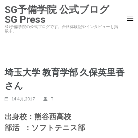
コ
SG予備学院 公式ブログ
ン
SG Press
テ
SG予備学院の公式ブログです。合格体験記やインタビューも掲
ン
載中。
ツ
へ
ス
キ
埼玉大学 教育学部 久保英里香
ッ
プ
さん
(Enter
を
14 4月,2017
T
押
す)
出身校：熊谷西高校
部活 ：ソフトテニス部