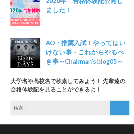
2020年 合格体験記公開し
シ
ました！
ョ
ン
AO・推薦入試！やってはい
けない事・これからやるべ
き事～Chairman’s blog05～
大学名や高校名で検索してみよう！ 先輩達の
合格体験記を見ることができるよ！
検
索: