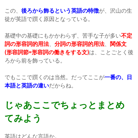
この、
後ろから飾るという英語の特徴
が、沢山の生
徒が英語で躓く原因となっている。
基礎中の基礎にもかかわらず、苦手な子が多い
不定
詞の形容詞的用法
、
分詞の形容詞的用法
、
関係文
(形容詞節=形容詞の働きをする文)
は、ことごとく後
ろから前を飾っている。
でもここで躓くのは当然。だってここが
一番の、日
本語と英語の違い
だからね。
じゃあここでちょっとまとめ
てみよう
英語はどんな言語か。