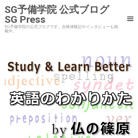
コ
SG予備学院 公式ブログ
ン
SG Press
テ
SG予備学院の公式ブログです。合格体験記やインタビューも掲
ン
載中。
ツ
へ
ス
キ
ッ
プ
(Enter
を
押
す)