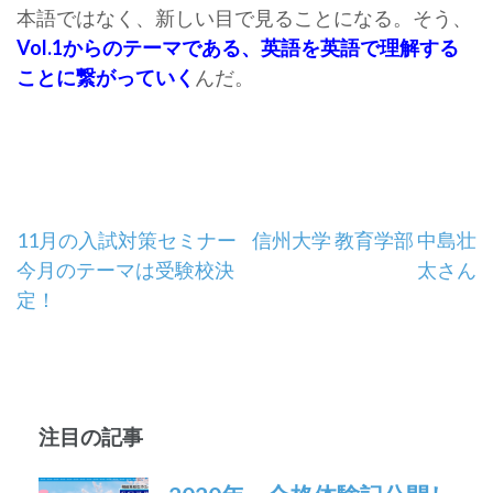
本語ではなく、新しい目で見ることになる。そう、
Vol.1からのテーマである、英語を英語で理解する
ことに繋がっていく
んだ。
投
11月の入試対策セミナー
信州大学 教育学部 中島壮
今月のテーマは受験校決
太さん
稿
定！
ナ
ビ
ゲ
注目の記事
ー